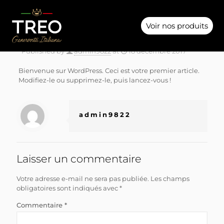
Voir nos produits
Published by
admin9822
at
18 décembre 2017
Bienvenue sur WordPress. Ceci est votre premier article.
Modifiez-le ou supprimez-le, puis lancez-vous !
admin9822
Laisser un commentaire
Votre adresse e-mail ne sera pas publiée.
Les champs
obligatoires sont indiqués avec
*
Commentaire
*