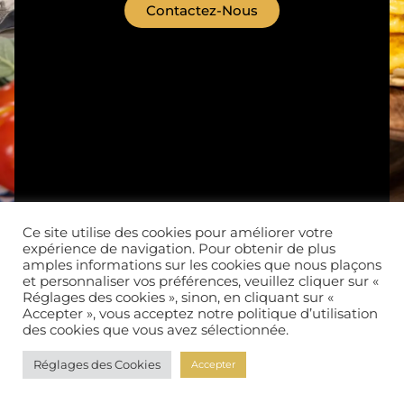
Contactez-Nous
Ce site utilise des cookies pour améliorer votre
expérience de navigation. Pour obtenir de plus
Nos produits
Qui sommes-nous ?
amples informations sur les cookies que nous plaçons
et personnaliser vos préférences, veuillez cliquer sur «
Réglages des cookies », sinon, en cliquant sur «
serviceconso@treoitalia.com
Accepter », vous acceptez notre politique d’utilisation
des cookies que vous avez sélectionnée.
© 2025 TREOITALIA All rights
Reserved. Design by À le
Réglages des Cookies
Accepter
fleuve