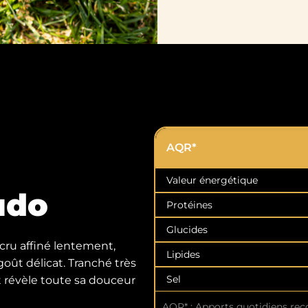
AQR*
Valeur énergétique
udo
Protéines
Glucides
cru affiné lentement,
Lipides
oût délicat. Tranché très
Sel
et révèle toute sa douceur
AQR* : Apports quotidiens re