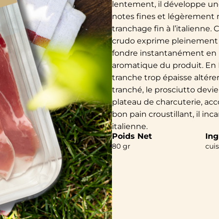
lentement, il développe un
notes fines et légèrement no
tranchage fin à l’italienne
crudo exprime pleinement s
fondre instantanément en b
aromatique du produit. En It
tranche trop épaisse altérer
tranché, le prosciutto devi
plateau de charcuterie, a
bon pain croustillant, il inc
italienne.
Poids Net
Ing
80 gr
cuis