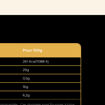
Pour 100g
261 Kcal/1088 Kj
29g
0,5g
16g
6,2g
commandés. Ces données sont fournies à titre