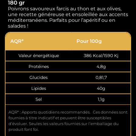
180 gr
Poivrons savoureux farcis au thon et aux olives,
une recette généreuse et ensoleillée aux accents
méditerranéens. Parfaits pour l’apéritif ou en
salades !
AQR*
Pour 100g
Valeur énergétique
386 Kcal/1590 Kj
Protéines
4,8g
Glucides
0,81,7
Lipides
40g
Sel
1,1g
AQR* : Apports quotidiens recommandés. Ces données sont
fournies à titre indicatif et peuvent être susceptibles
d’évoluer. Seules les valeurs fournies sur l’emballage du
produit font foi.