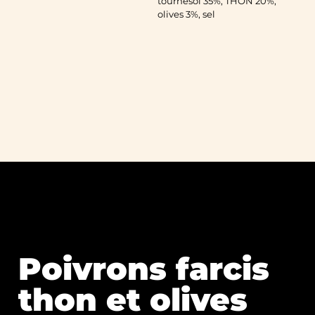
tournesol 35%, THON 20%,
olives 3%, sel
Poivrons farcis
thon et olives