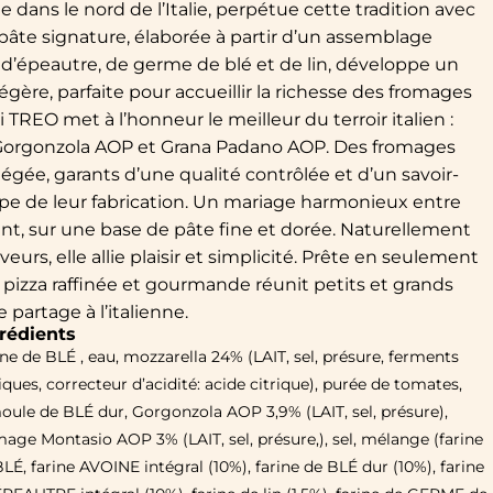
ée dans le nord de l’Italie, perpétue cette tradition avec
pâte signature, élaborée à partir d’un assemblage
e, d’épeautre, de germe de blé et de lin, développe un
égère, parfaite pour accueillir la richesse des fromages
i TREO met à l’honneur le meilleur du terroir italien :
 Gorgonzola AOP et Grana Padano AOP. Des fromages
tégée, garants d’une qualité contrôlée et d’un savoir-
ape de leur fabrication. Un mariage harmonieux entre
nt, sur une base de pâte fine et dorée. Naturellement
eurs, elle allie plaisir et simplicité. Prête en seulement
e pizza raffinée et gourmande réunit petits et grands
partage à l’italienne.
rédients
ne de BLÉ , eau, mozzarella 24% (LAIT, sel, présure, ferments
iques, correcteur d’acidité: acide citrique), purée de tomates,
oule de BLÉ dur, Gorgonzola AOP 3,9% (LAIT, sel, présure),
age Montasio AOP 3% (LAIT, sel, présure,), sel, mélange (farine
LÉ, farine AVOINE intégral (10%), farine de BLÉ dur (10%), farine