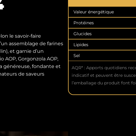
4
Valeur énergétique
Protéines
Glucides
n le savoir-faire
 d’un assemblage de farines
Lipides
in), et garnie d’un
Sel
io AOP, Gorgonzola AOP,
a généreuse, fondante et
AQR* : Apports quotidiens re
amateurs de saveurs
indicatif et peuvent être susce
l’emballage du produit font foi