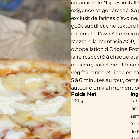
originaire de Naples install
exigence et générosité. Sa 
exclusif de farines d’avoin
goût subtil et une texture l
italiens. La Pizza 4 Formagg
Mozzarella, Montasio AOP,
d’Appellation d’Origine Pro
faire respecté à chaque ét
douceur, caractère et fonda
végétarienne et riche en sav
5 à 6 minutes au four, cett
autour d’un vrai moment de 
Poids Net
Ing
430 gr
Fari
lact
sem
from
de B