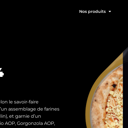
Nos produits
4
n le savoir-faire
 d’un assemblage de farines
in), et garnie d’un
io AOP, Gorgonzola AOP,