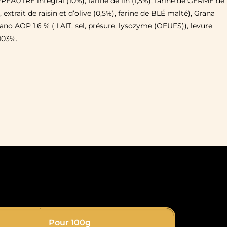
PEAUTRE intégral (10%), farine de lin (1,5%), farine de GERME de
 extrait de raisin et d’olive (0,5%), farine de BLÉ malté), Grana
no AOP 1,6 % ( LAIT, sel, présure, lysozyme (OEUFS)), levure
003%.
Pour 100g