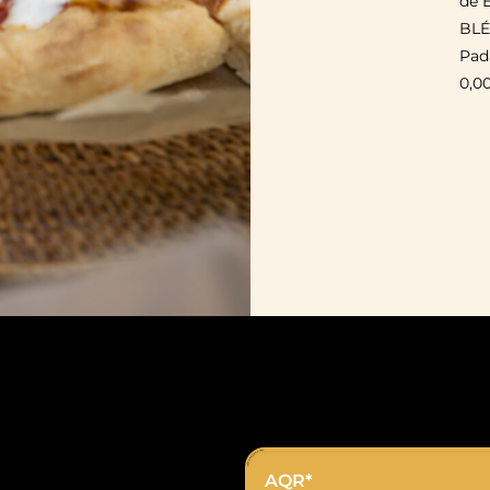
de É
BLÉ,
Pada
0,0
AQR*