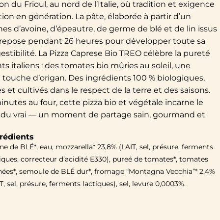
n du Frioul, au nord de l’Italie, où tradition et exigence
on en génération. La pâte, élaborée à partir d’un
nes d’avoine, d’épeautre, de germe de blé et de lin issus
e, repose pendant 26 heures pour développer toute sa
gestibilité. La Pizza Caprese Bio TREO célèbre la pureté
nts italiens : des tomates bio mûries au soleil, une
 touche d’origan. Des ingrédients 100 % biologiques,
s et cultivés dans le respect de la terre et des saisons.
nutes au four, cette pizza bio et végétale incarne le
et du vrai — un moment de partage sain, gourmand et
rédients
ne de BLÉ*, eau, mozzarella* 23,8% (LAIT, sel, présure, ferments
iques, correcteur d’acidité E330), pureé de tomates*, tomates
hées*, semoule de BLÉ dur*, fromage “Montagna Vecchia”* 2,4%
T, sel, présure, ferments lactiques), sel, levure 0,0003%.