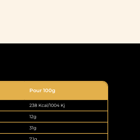
Pour 100g
238 Kcal/1004 Kj
12g
31g
7,1g