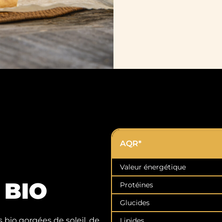
AQR*
Valeur énergétique
 BIO
Protéines
Glucides
 bio gorgées de soleil, de
Lipides