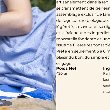
artisanalement dans la régio
se transmettent de générati
assemblage exclusif de fari
de l’agriculture biologiqu
légèreté, sa saveur et sa di
et la fraîcheur des ingrédie
mozzarella fondante et une
issus de filières responsable
Prête en seulement 5 à 6 mi
plaisir du bon, du simple 
engagé.
Poids Net
Ing
420 gr
Fari
lact
séc
(LAI