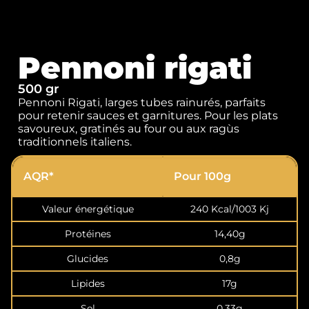
Pennoni rigati
500 gr
Pennoni Rigati, larges tubes rainurés, parfaits
pour retenir sauces et garnitures. Pour les plats
savoureux, gratinés au four ou aux ragùs
traditionnels italiens.
AQR*
Pour 100g
Valeur énergétique
240 Kcal/1003 Kj
Protéines
14,40g
Glucides
0,8g
Lipides
17g
Sel
0,33g