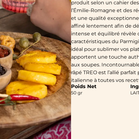
produit selon un cahier des
l’Émilie-Romagne et des régi
et une qualité exceptionnell
affiné lentement afin de d
intense et équilibré révèle 
caractéristiques du Parmigia
idéal pour sublimer vos pla
apportent une touche authen
aux soupes. Incontournable
râpé TREO est l’allié parf
italienne à toutes vos recet
Poids Net
Ing
50 gr
LAIT