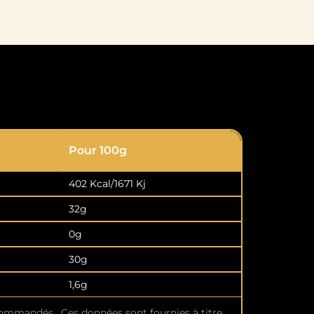
Pour 100g
402 Kcal/1671 Kj
32g
0g
30g
1,6g
commandés. Ces données sont fournies à titre