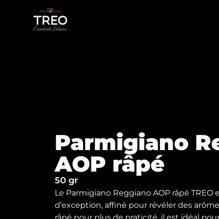
Parmigiano R
AOP râpé
50 gr
Le Parmigiano Reggiano AOP râpé TREO es
d’exception, affiné pour révéler des arômes
râpé pour plus de praticité, il est idéal pou