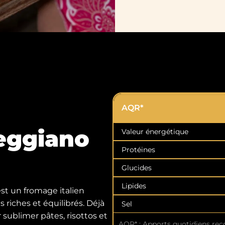
AQR*
eggiano
Valeur énergétique
Protéines
Glucides
Lipides
t un fromage italien
 riches et équilibrés. Déjà
Sel
r sublimer pâtes, risottos et
AQR* : Apports quotidiens re