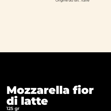
Origine du lait : Italie
Mozzarella fior
di latte
125 gr