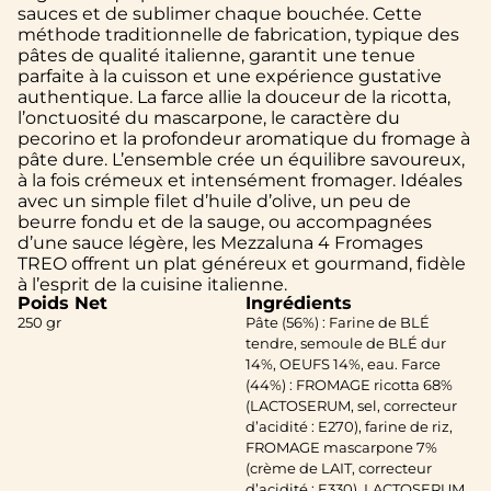
sauces et de sublimer chaque bouchée. Cette
méthode traditionnelle de fabrication, typique des
pâtes de qualité italienne, garantit une tenue
parfaite à la cuisson et une expérience gustative
authentique. La farce allie la douceur de la ricotta,
l’onctuosité du mascarpone, le caractère du
pecorino et la profondeur aromatique du fromage à
pâte dure. L’ensemble crée un équilibre savoureux,
à la fois crémeux et intensément fromager. Idéales
avec un simple filet d’huile d’olive, un peu de
beurre fondu et de la sauge, ou accompagnées
d’une sauce légère, les Mezzaluna 4 Fromages
TREO offrent un plat généreux et gourmand, fidèle
à l’esprit de la cuisine italienne.
Poids Net
Ingrédients
250 gr
Pâte (56%) : Farine de BLÉ
tendre, semoule de BLÉ dur
14%, OEUFS 14%, eau. Farce
(44%) : FROMAGE ricotta 68%
(LACTOSERUM, sel, correcteur
d’acidité : E270), farine de riz,
FROMAGE mascarpone 7%
(crème de LAIT, correcteur
d’acidité : E330), LACTOSERUM