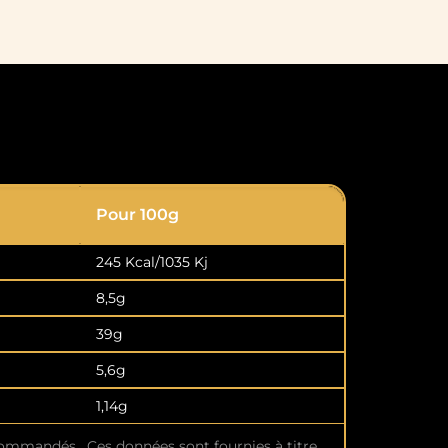
Pour 100g
245 Kcal/1035 Kj
8,5g
39g
5,6g
1,14g
commandés. Ces données sont fournies à titre