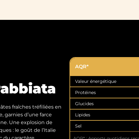
AQR*
Valeur énergétique
rrabbiata
Protéines
Glucides
âtes fraîches tréfiliées en
, garnies d’une farce
Lipides
enne. Une explosion de
Sel
s : le goût de l’Italie
 du caractère.
AQR* : Apports quotidiens re