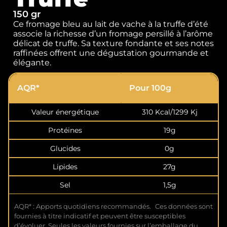
150 gr
Ce fromage bleu au lait de vache à la truffe d’été
associe la richesse d’un fromage persillé à l’arôme
délicat de truffe. Sa texture fondante et ses notes
raffinées offrent une dégustation gourmande et
élégante.
AQR*
Pour 100g
Valeur énergétique
310 Kcal/1299 Kj
Protéines
19g
Glucides
0g
Lipides
27g
Sel
1,5g
AQR* : Apports quotidiens recommandés. Ces données sont
fournies à titre indicatif et peuvent être susceptibles
d’évoluer. Seules les valeurs fournies sur l’emballage du