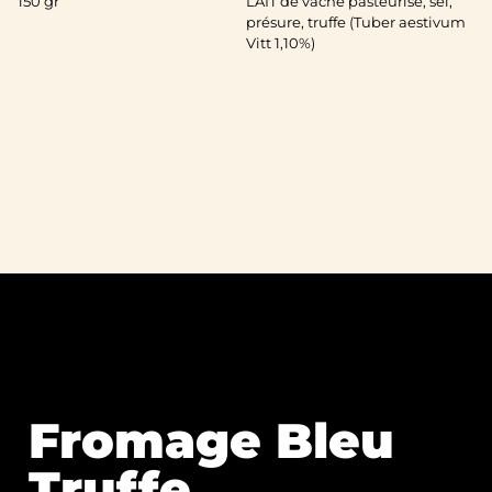
150 gr
LAIT de vache pasteurisé, sel,
présure, truffe (Tuber aestivum
Vitt 1,10%)
Fromage Bleu
Truffe