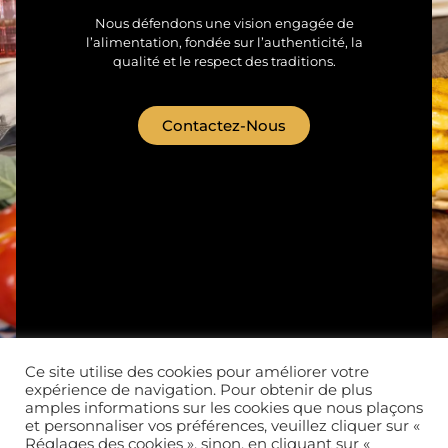
Nous défendons une vision engagée de
l’alimentation, fondée sur l’authenticité, la
qualité et le respect des traditions.
Contactez-Nous
Ce site utilise des cookies pour améliorer votre
expérience de navigation. Pour obtenir de plus
Nos produits
Qui sommes-nous ?
amples informations sur les cookies que nous plaçons
et personnaliser vos préférences, veuillez cliquer sur «
Réglages des cookies », sinon, en cliquant sur «