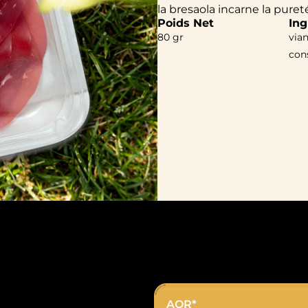
la bresaola incarne la pureté
Poids Net
Ing
80 gr
vian
cons
AQR*