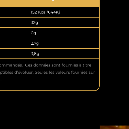
152 Kcal/644Kj
32g
0g
2,7g
3,8g
commandés. Ces données sont fournies à titre
ptibles d’évoluer. Seules les valeurs fournies sur
.