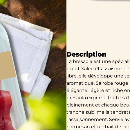
Description
La bresaola est une spécial
bœuf. Salée et assaisonnée a
libre, elle développe une 
aromatique. Sa robe rouge 
élégante, légère et riche 
bresaola exprime toute sa f
pleinement et chaque bouché
tranche sublime la tendreté
l’assaisonnement. Servie av
parmesan et un trait de ci