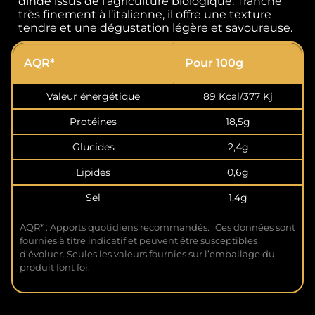
dinde issus de l’agriculture biologique. Tranché
très finement à l’italienne, il offre une texture
tendre et une dégustation légère et savoureuse.
AQR*
Pour 100g
Valeur énergétique
89 Kcal/377 Kj
Protéines
18,5g
Glucides
2,4g
Lipides
0,6g
Sel
1,4g
AQR* : Apports quotidiens recommandés. Ces données sont
fournies à titre indicatif et peuvent être susceptibles
d’évoluer. Seules les valeurs fournies sur l’emballage du
produit font foi.