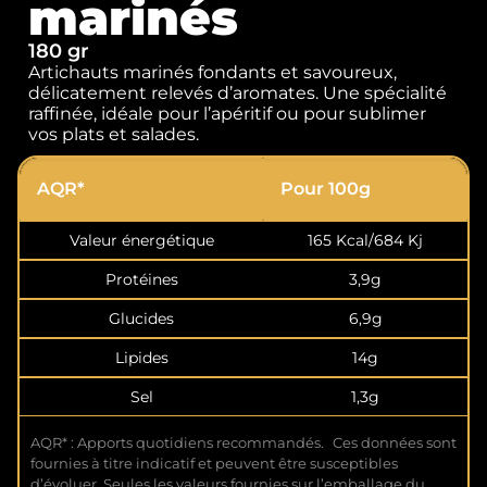
marinés
180 gr
Artichauts marinés fondants et savoureux,
délicatement relevés d’aromates. Une spécialité
raffinée, idéale pour l’apéritif ou pour sublimer
vos plats et salades.
AQR*
Pour 100g
Valeur énergétique
165 Kcal/684 Kj
Protéines
3,9g
Glucides
6,9g
Lipides
14g
Sel
1,3g
AQR* : Apports quotidiens recommandés. Ces données sont
fournies à titre indicatif et peuvent être susceptibles
d’évoluer. Seules les valeurs fournies sur l’emballage du