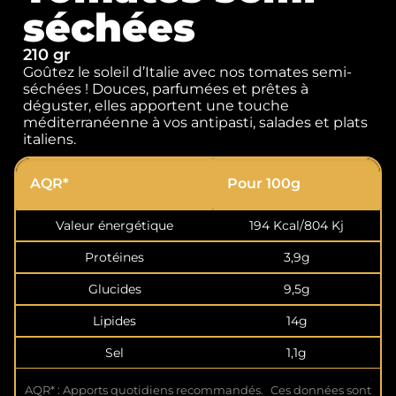
séchées
210 gr
Goûtez le soleil d’Italie avec nos tomates semi-
séchées ! Douces, parfumées et prêtes à
déguster, elles apportent une touche
méditerranéenne à vos antipasti, salades et plats
italiens.
AQR*
Pour 100g
Valeur énergétique
194 Kcal/804 Kj
Protéines
3,9g
Glucides
9,5g
Lipides
14g
Sel
1,1g
AQR* : Apports quotidiens recommandés. Ces données sont