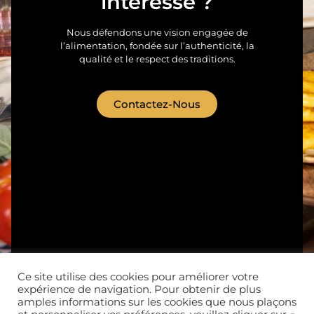
intéresse ?
Nous défendons une vision engagée de
l’alimentation, fondée sur l’authenticité, la
qualité et le respect des traditions.
Contactez-Nous
Ce site utilise des cookies pour améliorer votre
expérience de navigation. Pour obtenir de plus
Nos produits
Qui sommes-nous ?
amples informations sur les cookies que nous plaçons