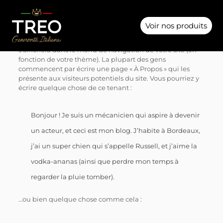
Voir nos produits
Voici un exemple de page. Elle est différente d’un article
de blog, en cela qu’elle restera à la même place, et
s’affichera dans le menu de navigation de votre site (en
fonction de votre thème). La plupart des gens
commencent par écrire une page « À Propos » qui les
présente aux visiteurs potentiels du site. Vous pourriez y
écrire quelque chose de ce tenant :
Bonjour ! Je suis un mécanicien qui aspire à devenir
un acteur, et ceci est mon blog. J’habite à Bordeaux,
j’ai un super chien qui s’appelle Russell, et j’aime la
vodka-ananas (ainsi que perdre mon temps à
regarder la pluie tomber).
…ou bien quelque chose comme cela :